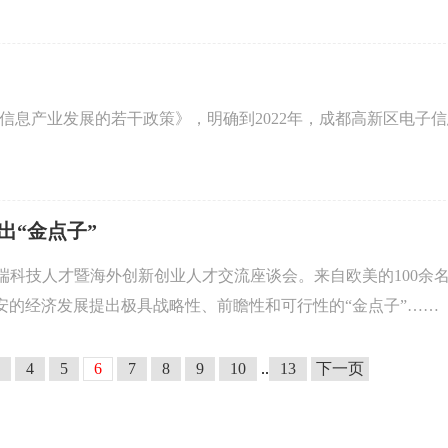
子信息产业发展的若干政策》，明确到2022年，成都高新区电子
出“金点子”
高端科技人才暨海外创新创业人才交流座谈会。来自欧美的100余
安的经济发展提出极具战略性、前瞻性和可行性的“金点子”……
4
5
6
7
8
9
10
..
13
下一页