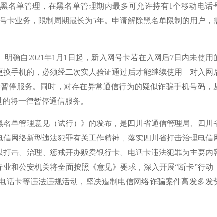
黑名单管理，在黑名单管理期内最多可允许持有1个移动电话
网号卡业务，限制周期最长为5年。申请解除黑名单限制的用户，
明确自2021年1月1日起，新入网号卡若在入网后7日内未使用
更换手机的，必须经二次实人验证通过后才能继续使用；对入网
接暂停服务。同时，对存在异常通信行为的疑似诈骗手机号码，
过的将一律暂停通信服务。
黑名单管理意见（试行）》的发布，是四川省通信管理局、四川
电信网络新型违法犯罪有关工作精神，落实四川省打击治理电信
以打击、治理、惩戒开办贩卖银行卡、电话卡违法犯罪为主要内
行业和公安机关将全面按照《意见》要求，深入开展“断卡”行动
电话卡等违法违规活动，坚决遏制电信网络诈骗案件高发多发