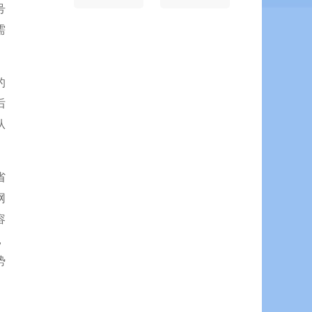
号
需
的
后
从
省
网
容
，
势